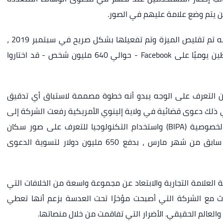
ن يتم وضع علامة عليهم في الصور.
على الرغم من تمكينها افتراضيًا عند الإطلاق ، إلا أنه تم تقليص الميزة وتم تفعيلها بشكل صريح في سبتمبر 2019 ،
وبعد ذلك يُقال إن أكثر من ثلث المستخدمين النشطين يوميًا على Facebook - حوالي 640 مليون شخص - قد اختاروا
 شيء ، فإن قرار Meta بالابتعاد عن التعرف على الوجه يبدو أنه خطوة مصممة لاستباق أي تدقيق
 ذلك دعوى قضائية في ولاية إلينوي الأمريكية رفعت الشركة إلى
المحكمة لانتهاكها المعلومات البيومترية قانون الخصوصية (BIPA) واستخدام التكنولوجيا للتعرف على صور سكان
إلينوي دون موافقتهم. أُمرت الشركة ، في وقت سابق من شهر مارس ، بدفع 650 مليون دولار لتسوية الدعوى
مع محاولات Facebook لإعادة صياغة العلامة التجارية والابتعاد عن مجموعة واسعة من الخلافات التي
حدث مع الشركة التي أصبحت مؤخرًا تحت العدسة بزعم أنها تعطي
والعالم الحقيقي. الأضرار التي تفاقمت من خلال منصاتها.