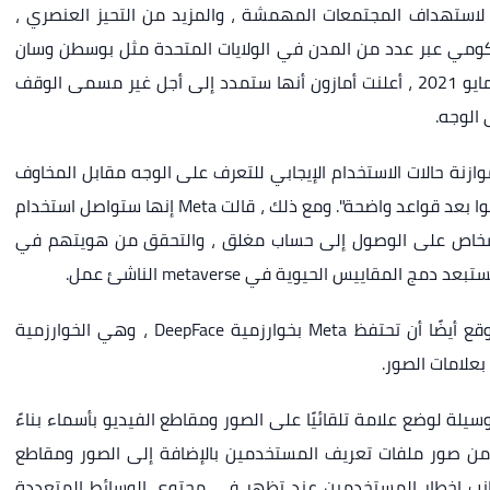
لاستهداف المجتمعات المهمشة ، والمزيد من التحيز العنصري ،
كومي عبر عدد من المدن في الولايات المتحدة مثل بوسطن وسان
فرانسيسكو ونيو أورلينز ومينيابوليس وغيرها. في مايو 2021 ، أعلنت أمازون أنها ستمدد إلى أجل غير مسمى الوقف
 الوجه.
وازنة حالات الاستخدام الإيجابي للتعرف على الوجه مقابل المخاوف
المجتمعية المتزايدة ، خاصة وأن المنظمين لم يقدموا بعد قواعد واضحة". ومع ذلك ، قالت Meta إنها ستواصل استخدام
لأشخاص على الوصول إلى حساب مغلق ، والتحقق من هويتهم في
لمقاييس الحيوية في metaverse الناشئ عمل.
وقالت الشركة لصحيفة نيويورك تايمز إنه من المتوقع أيضًا أن تحتفظ Meta بخوارزمية DeepFace ، وهي الخوارزمية
علامات الصور.
Faceboo التعرف على الوجه في عام 2010 كوسيلة لوضع علامة تلقائيًا على الصور ومقاطع الفيديو بأسماء بناءً
 من صور ملفات تعريف المستخدمين بالإضافة إلى الصور ومقاطع
جانب إخطار المستخدمين عند تظهر في محتوى الوسائط المتعددة