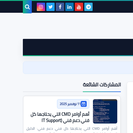
بحث هذه
المدونة
الإلكترونية
المشاركات الشائعة
11 نوفمبر 2025
أهم أوامر CMD التي يحتاجها كل
فني دعم فني (IT Support
Commands)
أهم أوامر CMD التي يحتاجها كل فني دعم فني: الدليل