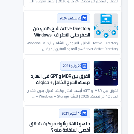
العملي الشامل آخر تحديث: 24 مايو 2026 | الفئة: IT Suppor…
20 سبتمبر 2024
Active Directory شرح كامل: من
الصفر حتى الاحتراف | Windows
Server
Active Directory: الدليل المرجعي الشامل لإدارة Windows
Server Active Directory هو العمود الفقري لإدارة ال…
22 يوليو 2021
الفرق بين MBR و GPT في الهارد
ديسك: الشرح الكامل + خطوات
التحويل من وإلى
الفرق بين MBR و GPT: أيهما تختار وكيف تحوّل بدون فقدان
البيانات؟ آخر تحديث: 2025 | الفئة: Windows – Storage – …
18 أكتوبر 2021
ما هو RAID وأنواعه وكيف تحقق
أقصى استفادة منه ؟