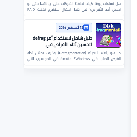
هل تساءلت يومًا كيف تحافظ الشركات على بياناتها حتى لو
تعطّل أحد الأقراص؟ في هذا المقال سنشرح تقنية RAID
ببساطة ون…
13 أغسطس 2024
دليل شامل لاستخدام أمر defrag
لتحسين أداء الأقراص في
Windows
ما هو إلغاء التجزئة (Defragmentation) وكيف تحسّن أداء
القرص الصلب في Windows؟ مقدمة في الحواسيب التي
تعمل بنظام…