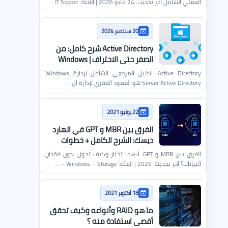
العملي الشامل آخر تحديث: 24 مايو 2026 | الفئة: IT Suppor…
20 سبتمبر 2024
Active Directory شرح كامل: من
الصفر حتى الاحتراف | Windows
Server
Active Directory: الدليل المرجعي الشامل لإدارة Windows
Server Active Directory هو العمود الفقري لإدارة ال…
22 يوليو 2021
الفرق بين MBR و GPT في الهارد
ديسك: الشرح الكامل + خطوات
التحويل من وإلى
الفرق بين MBR و GPT: أيهما تختار وكيف تحوّل بدون فقدان
البيانات؟ آخر تحديث: 2025 | الفئة: Windows – Storage – …
18 أكتوبر 2021
ما هو RAID وأنواعه وكيف تحقق
أقصى استفادة منه ؟