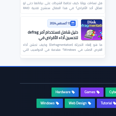
هل تساءلت يومًا كيف تحافظ الشركات على بياناتها حتى لو
تعطّل أحد الأقراص؟ في هذا المقال سنشرح تقنية RAID
ببساطة ون…
13 أغسطس 2024
دليل شامل لاستخدام أمر defrag
لتحسين أداء الأقراص في
Windows
ما هو إلغاء التجزئة (Defragmentation) وكيف تحسّن أداء
القرص الصلب في Windows؟ مقدمة في الحواسيب التي
تعمل بنظام…
Hardware
Games
Cybe
Windows
Web Design
Tutorial