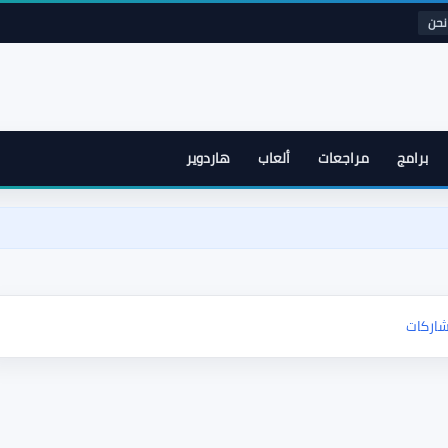
نحن
برامج
مراجعات
ألعاب
هاردوير
اركات