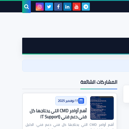
بحث هذه
المدونة
الإلكترونية
المشاركات الشائعة
11 نوفمبر 2025
أهم أوامر CMD التي يحتاجها كل
فني دعم فني (IT Support
Commands)
أهم أوامر CMD التي يحتاجها كل فني دعم فني: الدليل