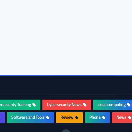
rsecurity Training
Cybersecurity News
cloud computing
Software and Tools
Review
Phone
News