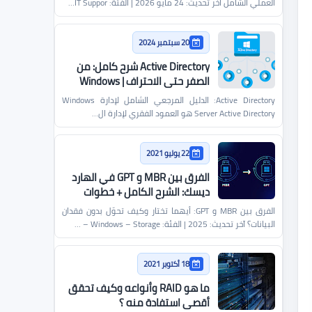
العملي الشامل آخر تحديث: 24 مايو 2026 | الفئة: IT Suppor…
20 سبتمبر 2024
Active Directory شرح كامل: من
الصفر حتى الاحتراف | Windows
Server
Active Directory: الدليل المرجعي الشامل لإدارة Windows
Server Active Directory هو العمود الفقري لإدارة ال…
22 يوليو 2021
الفرق بين MBR و GPT في الهارد
ديسك: الشرح الكامل + خطوات
التحويل من وإلى
الفرق بين MBR و GPT: أيهما تختار وكيف تحوّل بدون فقدان
البيانات؟ آخر تحديث: 2025 | الفئة: Windows – Storage – …
18 أكتوبر 2021
ما هو RAID وأنواعه وكيف تحقق
أقصى استفادة منه ؟