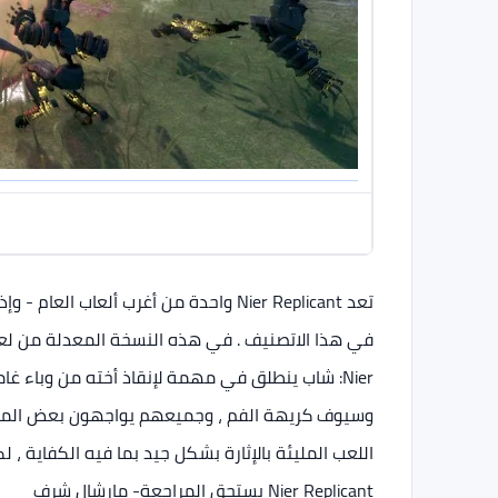
تعد Nier Replicant واحدة من أغرب ألعا
Nier: شاب ينطلق في مهمة لإنقاذ أخته من وباء
وسيوف كريهة الفم ، وجميعهم يواجهون بعض المشك
اللعب المليئة بالإثارة بشكل جيد بما فيه الكفاية ،
Nier Replicant يستحق المراجعة
- مارشال شرف