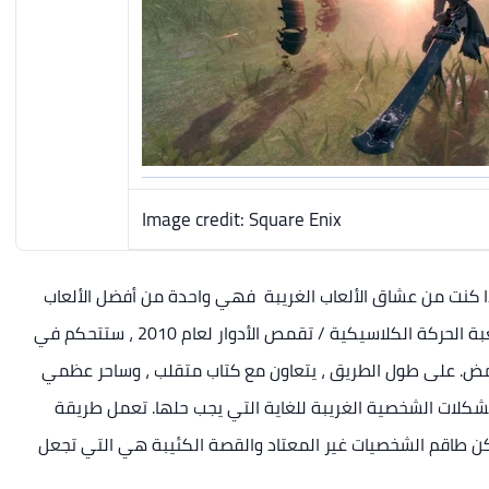
Image credit: Square Enix
ب العام - وإذا كنت من عشاق الألعاب الغريبة فهي واحدة من أفضل الألعاب
في هذا الاتصنيف . في هذه النسخة المعدلة من لعبة الحركة الكلاسيكية / تقمص الأدوار لعام 2010 ، ستتحكم في
 غامض. على طول الطريق ، يتعاون مع كتاب متقلب ، وساحر عظمي
لات الشخصية الغريبة للغاية التي يجب حلها. تعمل طريقة
 لكن طاقم الشخصيات غير المعتاد والقصة الكئيبة هي التي تجعل