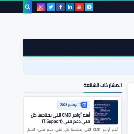
بحث هذه
المدونة
الإلكترونية
المشاركات الشائعة
11 نوفمبر 2025
أهم أوامر CMD التي يحتاجها كل
فني دعم فني (IT Support
Commands)
أهم أوامر CMD التي يحتاجها كل فني دعم فني: الدليل