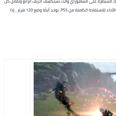
نك السيطرة على الساموراي وأنت تستكشف الريف الرائع وتقاتل كل
من الأعداء الدنيويين والشيطانيين. ثم ترفع مستوى الأداء للاستفادة الكاملة من PS5. يوجد أيضًا وضع 120 هرتز ، إذا