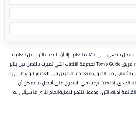
على الرغم من أننا لن نعرف أفضل الألعاب لعام 2021 بشكل قطعي حتى نهاية العام ، إلا أن النصف الأول من العام قد
قدم بالفعل بعض الألعاب المذهلة.لقد استطلعت آراء فريق Tom's Guide لمعرفة الألعاب التي تميزت بالفعل بين يناير
ساليب الألعاب ، من الحروب متعددة اللاعبين في العصور الوسطى ، إلى
ويلة المدى. إذا كنت ترغب في الحصول على أفضل ما يمكن أن
ف الاول من 2021 ، فابحث عن القائمة أدناه. الآن ، ودعونا ننتظر لنهايةالعام لنرى ما سيأتي به