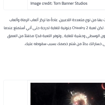
Image credit: Torn Banner Studios
استمتعت بها من نوع متعددة اللاعبين. عادةً ما تركز ألعاب الرماة وألعاب
المعركة الملكية على منافسة الفائز يأخذ كل شيء. لكن لعبة Chivalry 2 جنونية للغاية لدرجة حتى أني أستمتع عندما
ن الوسطى وحشية للغاية ، وتوفر اللعبة قدرًا مذهلاً من العمق
ى خساراتك بدلاً من شتم خصمك بسبب سقوطه عليك.