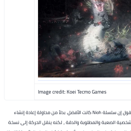
Image credit: Koei Tecmo Games
لعبة "مثل Dark Souls من الروائع ، ولكن" ، يمكن القول إن سلسلة Nioh كانت الأفضل. بدلاً من محاولة إعادة إنشاء
Sou الفذة ، يحافظ Nioh على بناء الشخصية الصعبة والمطلوبة والدقة ، لكنه ينقل الحركة إلى نسخة