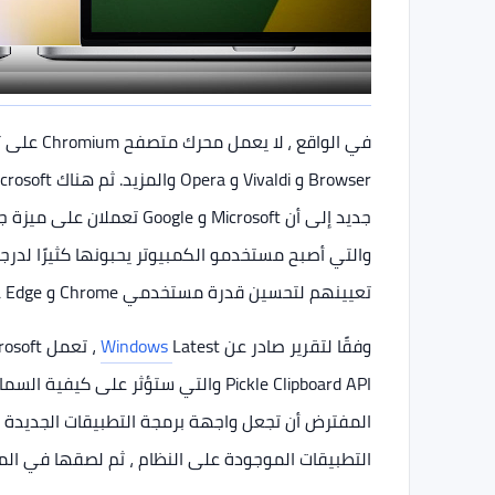
جديد إلى أن Microsoft و e
والتي أصبح مستخدمو الكمبيوتر يحبونها كثيرًا لدرجة 
تعيينهم لتحسين قدرة مستخدمي Chrome و Edge على نسخ ولصق الملفات بين الأجهزة من خلال التحديث.
وفقًا لتقرير صادر عن
Windows
Pickle Clipboard API والتي ستؤثر 
المفترض أن تجعل واجهة برمجة التطبيقات الجديدة
التطبيقات الموجودة على النظام ، ثم لصقها في المت