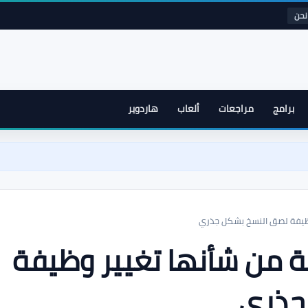
نحن
برامج
مراجعات
ألعاب
هاردوير
وظيفة لصق النسخ بشكل جذري
 من شأنها تغيير وظيفة
جذري