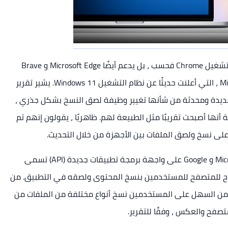
في الواقع ، لا يعمل محرك متصفح Chromium على تشغيل Chrome فحسب ، بل يدعم أيضًا Microsoft Edge و Brave
Browser و Vivaldi و Opera والمزيد. ثم هناك Microsoft ، التي أعلنت حديثًا عن نظام التشغيل Windows 11. يشير تقرير
Googl تعملان على ميزة جديدة ومحدثة من شأنها تغيير وظيفة لصق النسخ بشكل جذري ،
أنها أصبحت تقريبًا مثل الطبيعة لهم. ظاهريًا ، يقولون إنهم تم
Latest ، تعمل Microsoft و Google على واجهة برمجة تطبيقات جديدة (API) تسمى
على كيفية السماح للمتصفح للمستخدمين بنسخ المحتوى ولصقه في التطبيق. من
 من السهل على المستخدمين نسخ أنواع مختلفة من الملفات من
صفح والعكس ، وفقًا للتقرير.