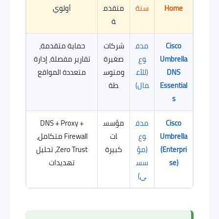
Home
سنة
متقدم
أولوي
ة
Cisco
مدف
شركات
حماية متقدمة،
Umbrella
وع
صغيرة
تقارير مفصلة، إدارة
DNS
(للأع
ومتوس
متعددة المواقع
Essential
مال)
طة
s
Cisco
مدف
مؤسس
DNS + Proxy +
Umbrella
وع
ات
Firewall متكامل،
(Enterpri
(مؤ
كبيرة
Zero Trust، تحليل
se)
سس
تهديدات
ي)