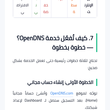
الإنترن
سط
خف
ن
الافتراض
ت
ة
ضة
ي
ي
7. كيف تُفعّل خدمة OpenDNS؟
— خطوة بخطوة
تحتاج لثلاثة خطوات رئيسية حتى تعمل الخدمة بشكل
صحيح:
الخطوة الأولى: إنشاء حساب مجاني
توجّه لموقع
OpenDNS.com
وأنشئ حساباً مجانياً
(Home). بعد التسجيل ستصل لـ Dashboard لإعداد
شبكتك.