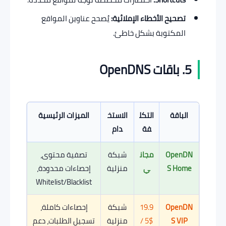
تصحيح الأخطاء الإملائية:
يُصحح عناوين المواقع
المكتوبة بشكل خاطئ.
5. باقات OpenDNS
الباقة
التكل
الاستخ
الميزات الرئيسية
فة
دام
OpenDN
مجان
شبكة
تصفية محتوى،
S Home
ي
منزلية
إحصاءات محدودة،
Whitelist/Blacklist
OpenDN
19.9
شبكة
إحصاءات كاملة،
S VIP
5$ /
منزلية
تسجيل الطلبات، دعم