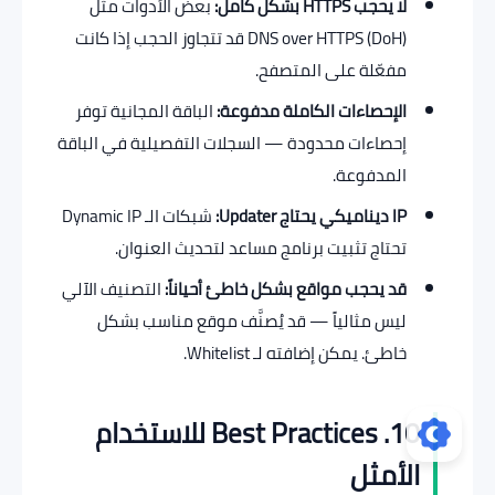
لا يحجب HTTPS بشكل كامل:
بعض الأدوات مثل
DNS over HTTPS (DoH) قد تتجاوز الحجب إذا كانت
مفعّلة على المتصفح.
الإحصاءات الكاملة مدفوعة:
الباقة المجانية توفر
إحصاءات محدودة — السجلات التفصيلية في الباقة
المدفوعة.
IP ديناميكي يحتاج Updater:
شبكات الـ Dynamic IP
تحتاج تثبيت برنامج مساعد لتحديث العنوان.
قد يحجب مواقع بشكل خاطئ أحياناً:
التصنيف الآلي
ليس مثالياً — قد يُصنَّف موقع مناسب بشكل
خاطئ. يمكن إضافته لـ Whitelist.
10. Best Practices للاستخدام
الأمثل