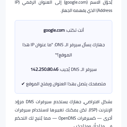
يُحوّل الاسم (google.com) إلى العنوان الرقمي (IP
Address) الذي يفهمه الجهاز.
أنت تكتب:
google.com
جهازك يسأل سيرفر الـ DNS: "ما عنوان IP هذا
الموقع؟"
سيرفر الـ DNS يُجيب:
142.250.80.46
متصفحك يتصل بهذا العنوان ويفتح الموقع ✔
بشكل افتراضي، جهازك يستخدم سيرفرات DNS مزوّد
الإنترنت (ISP). لكن يمكنك تغييرها لاستخدام سيرفرات
أخرى — كسيرفرات OpenDNS — مما يُتيح لك التحكم
في ما يُحلَّل وما يُحجَب.