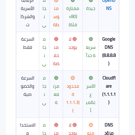
OpenD
🟢
🟢
🟡
م
الرقابة
NS
جيدة
ممتازة
مت
جا
الأسرية
(80+
وس
ن
والشركا
فئة)
طة
ي
ت
Google
🟢
🔴 لا
🔴
م
السرعة
DNS
سريع
يوجد
من
جا
فقط
(8.8.8.8
ة جداً
خف
ن
)
ضة
ي
Cloudfl
🟢
🟡
🟢
م
السرعة
are
الأسر
محدود
مرت
جا
والخصو
(1.1.1.1
ع
ة
فع
ن
صية
)
عالمي
(1.1.1.3
ة
ي
اً
)
DNS
🟡
🔴 لا
🔴
م
الاستخدا
مزوّد
متو
يوجد
من
جا
م