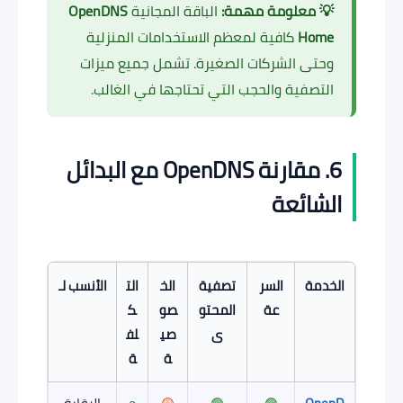
💡 معلومة مهمة:
الباقة المجانية
OpenDNS
Home
كافية لمعظم الاستخدامات المنزلية
وحتى الشركات الصغيرة. تشمل جميع ميزات
التصفية والحجب التي تحتاجها في الغالب.
6. مقارنة OpenDNS مع البدائل
الشائعة
الخدمة
السر
تصفية
الخ
الت
الأنسب لـ
عة
المحتو
صو
ك
ى
صي
لف
ة
ة