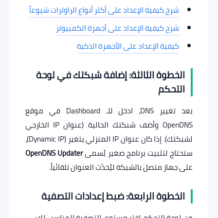
شرح كيفية الإعداد على أكثر أنواع الراوترات شيوعاً
شرح كيفية الإعداد على أجهزة الكمبيوتر
كيفية الإعداد على الأجهزة الذكية
الخطوة الثالثة: إضافة شبكتك في لوحة
التحكم
بعد تغيير DNS، ادخل للـ Dashboard في موقع
OpenDNS وأضف شبكتك الحالية (عنوان IP الخارجي
لشبكتك). إذا كان عنوان IP المنزلي يتغير (Dynamic IP)،
ستحتاج لتثبيت برنامج صغير يُسمى
OpenDNS Updater
على جهاز متصل بالشبكة ليُحدّث العنوان تلقائياً.
الخطوة الرابعة: ضبط إعدادات التصفية
من لوحة التحكم، اختر مستوى التصفية المناسب لك: