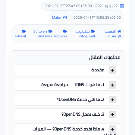
2021-07-22T22:47:00+03:00
22 يوليو 2021
مراجعات
Maher
2026-04-11T10:56:28+03:00
الصفحة
تكنولوجيا
Software
ألعاب
الرئيسية
المعلومات
Network
and Tools
Tutorial
هاردوير
محتويات المقال
مقدمة
1. ما هو الـ DNS؟ — مراجعة سريعة
2. ما هي خدمة OpenDNS؟
3. كيف يعمل OpenDNS؟
4. ماذا تقدم خدمة OpenDNS؟ — الميزات