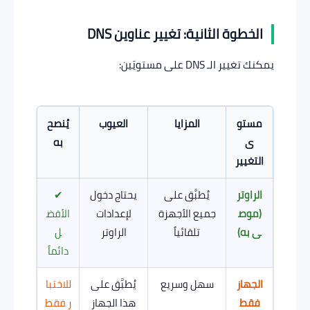
الخطوة الثانية: تغيير عناوين DNS
يمكنك تغيير الـ DNS على مستويَين:
مستو
المزايا
العيوب
يُنصح
ى
به
التغيير
الراوتر
يُطبَّق على
يحتاج دخول
✔
(موص
جميع الأجهزة
لإعدادات
الأفض
ى به)
تلقائياً
الراوتر
ل
دائماً
الجهاز
سهل وسريع
يُطبَّق على
للاختبا
فقط
هذا الجهاز
ر فقط