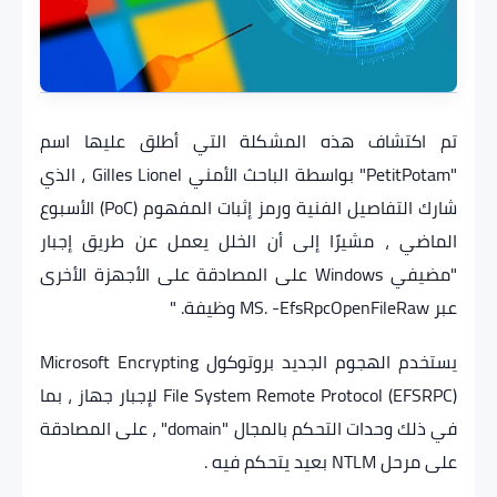
تم اكتشاف هذه المشكلة التي أطلق عليها اسم
"PetitPotam" بواسطة الباحث الأمني Gilles Lionel ، الذي
شارك التفاصيل الفنية ورمز إثبات المفهوم (PoC) الأسبوع
الماضي ، مشيرًا إلى أن الخلل يعمل عن طريق إجبار
"مضيفي Windows على المصادقة على الأجهزة الأخرى
عبر MS. -EfsRpcOpenFileRaw وظيفة. "
يستخدم الهجوم الجديد بروتوكول Microsoft Encrypting
File System Remote Protocol (EFSRPC) لإجبار جهاز ، بما
في ذلك وحدات التحكم بالمجال "domain" ، على المصادقة
على مرحل NTLM بعيد يتحكم فيه .