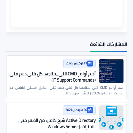
المشاركات الشائعة
11 نوفمبر 2025
أهم أوامر CMD التي يحتاجها كل فني دعم فني
(IT Support Commands)
أهم أوامر CMD التي يحتاجها كل فني دعم فني: الدليل العملي الشامل آخر
تحديث: 24 مايو 2026 | الفئة: IT Suppor…
20 سبتمبر 2024
Active Directory شرح كامل: من الصفر حتى
الاحتراف | Windows Server