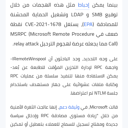
بينما يمكن
إحباط
مثل هذه الهجمات من خلال
توقيع SMB و LDAP وتشغيل الحماية المحسّنة
للمصادقة (
EPA
)، يستغل CVE-2021-1678 نقطة
ضعف في MSRPC (Microsoft Remote Procedure
Call) مما يجعله عرضة لهجوم الترحيل relay attack.
على وجه التحديد، وجد الباحثون أن IRemoteWinspool-
واجهة RPC لإدارة التخزين المؤقت للطابعة عن بُعد-
يمكن الاستفادة منها لتنفيذ سلسلة من عمليات RPC
وكتابة ملفات عشوائية على جهاز مستهدف باستخدام
جلسة NTLM تم اعتراضها.
قالت Microsoft، في
وثيقة دعم
، إنها عالجت الثغرة الأمنية
من خلال "زيادة مستوى مصادقة RPC وإدخال سياسة
جديدة ومفتاح تسجيل للسماح للعملاء بتعطيل أو تمكين