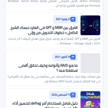
Active Directory: الدليل المرجعي الشامل لإدارة Windows Server Active
Directory هو العمود الفقري لإدارة ال…
22 يوليو 2021
الفرق بين MBR و GPT في الهارد ديسك: الشرح
الكامل + خطوات التحويل من وإلى
الفرق بين MBR و GPT: أيهما تختار وكيف تحوّل بدون فقدان البيانات؟ آخر تحديث:
2025 | الفئة: Windows – Storage – …
18 أكتوبر 2021
ما هو RAID وأنواعه وكيف تحقق أقصى
استفادة منه ؟
هل تساءلت يومًا كيف تحافظ الشركات على بياناتها حتى لو تعطّل أحد الأقراص؟
في هذا المقال سنشرح تقنية RAID ببساطة ون…
13 أغسطس 2024
دليل شامل لاستخدام أمر defrag لتحسين أداء