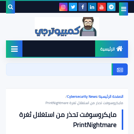
بحث هذه
المدونة
الإلكتروني
الرئيسية
أخبار
شروحات
الصفحة الرئيسية
/
Cybersecurity News
/
الأمن السيبراني
مايكروسوفت تحذر من استغلال ثغرة PrintNightmare
مايكروسوفت تحذر من استغلال ثغرة
ويندوز
PrintNightmare
برامج