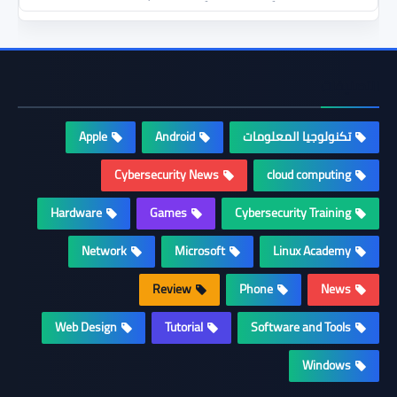
التصنيفات
تكنولوجيا المعلومات
Android
Apple
Cybersecurity News
cloud computing
Hardware
Games
Cybersecurity Training
Network
Microsoft
Linux Academy
Review
Phone
News
Web Design
Tutorial
Software and Tools
Windows