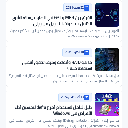
22 يوليو 2021
الفرق بين MBR و GPT في الهارد ديسك: الشرح
الكامل + خطوات التحويل من وإلى
الفرق بين MBR و GPT: أيهما تختار وكيف تحوّل بدون فقدان البيانات؟ آخر تحديث:
2025 | الفئة: Windows – Storage – …
18 أكتوبر 2021
ما هو RAID وأنواعه وكيف تحقق أقصى
استفادة منه ؟
هل تساءلت يومًا كيف تحافظ الشركات على بياناتها حتى لو تعطّل أحد الأقراص؟
في هذا المقال سنشرح تقنية RAID ببساطة ون…
13 أغسطس 2024
دليل شامل لاستخدام أمر defrag لتحسين أداء
الأقراص في Windows
ما هو إلغاء التجزئة (Defragmentation) وكيف تحسّن أداء القرص الصلب في
Windows؟ مقدمة في الحواسيب التي تعمل بنظام…