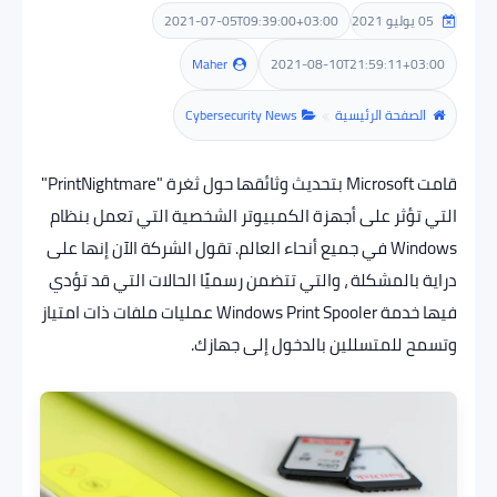
2021-07-05T09:39:00+03:00
05 يوليو 2021
مراجعات
Maher
2021-08-10T21:59:11+03:00
الصفحة الرئيسية
Cybersecurity News
ألعاب
هاردوير
قامت Microsoft بتحديث وثائقها حول ثغرة "PrintNightmare"
التي تؤثر على أجهزة الكمبيوتر الشخصية التي تعمل بنظام
Windows في جميع أنحاء العالم. تقول الشركة الآن إنها على
دراية بالمشكلة ، والتي تتضمن رسميًا الحالات التي قد تؤدي
فيها خدمة Windows Print Spooler عمليات ملفات ذات امتياز
وتسمح للمتسللين بالدخول إلى جهازك.