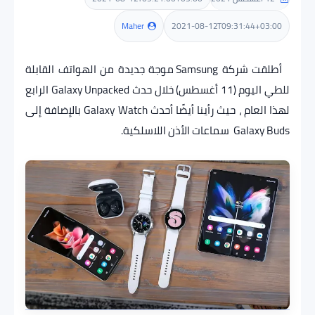
Maher
2021-08-12T09:31:44+03:00
مراجعات
أطلقت شركة Samsung موجة جديدة من الهواتف القابلة
ألعاب
للطي اليوم (11 أغسطس) خلال حدث Galaxy Unpacked الرابع
لهذا العام ، حيث رأينا أيضًا أحدث Galaxy Watch بالإضافة إلى
هاردوير
Galaxy Buds سماعات الأذن اللاسلكية.