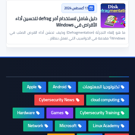
13 أغسطس 2024
دليل شامل لاستخدام أمر defrag لتحسين أداء
الأقراص في Windows
ما هو إلغاء التجزئة (Defragmentation) وكيف تحسّن أداء القرص الصلب في
Windows؟ مقدمة في الحواسيب التي تعمل بنظام…
التصنيفات
تكنولوجيا المعلومات
Android
Apple
Cybersecurity News
cloud computing
Hardware
Games
Cybersecurity Training
Network
Microsoft
Linux Academy