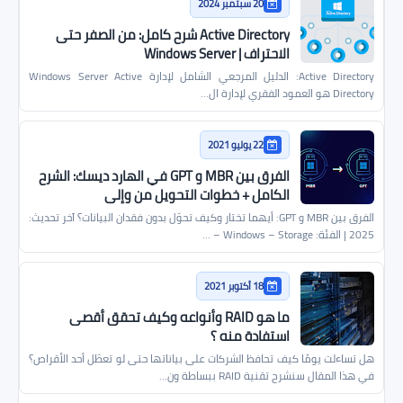
20 سبتمبر 2024
Active Directory شرح كامل: من الصفر حتى
الاحتراف | Windows Server
Active Directory: الدليل المرجعي الشامل لإدارة Windows Server Active
Directory هو العمود الفقري لإدارة ال…
22 يوليو 2021
الفرق بين MBR و GPT في الهارد ديسك: الشرح
الكامل + خطوات التحويل من وإلى
الفرق بين MBR و GPT: أيهما تختار وكيف تحوّل بدون فقدان البيانات؟ آخر تحديث:
2025 | الفئة: Windows – Storage – …
18 أكتوبر 2021
ما هو RAID وأنواعه وكيف تحقق أقصى
استفادة منه ؟
هل تساءلت يومًا كيف تحافظ الشركات على بياناتها حتى لو تعطّل أحد الأقراص؟
في هذا المقال سنشرح تقنية RAID ببساطة ون…