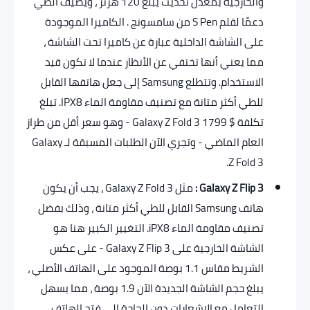
والخارجية بمعدل تحديث يبلغ 120 هرتز ، ويضيف الطي
دعمًا لقلم S Pen من سامسونج . الكاميرا الموجودة
على الشاشة الداخلية عبارة عن كاميرا تحت الشاشة ،
مما يعني أنها تختفي عن الأنظار عندما لا تكون قيد
الاستخدام. وتتطلع Samsung إلى جعل هاتفها القابل
للطي أكثر متانة مع تصنيف مقاومة الماء IPX8. تبلغ
تكلفة $ Galaxy Z Fold 3 1799 - وهو سعر أقل من طراز
العام الماضي - وتجري الآن الطلبات المسبقة لـ Galaxy
Z Fold 3.
Galaxy Z Flip 3 :
مثل Galaxy Z Fold 3 ، يجب أن يكون
هاتف Samsung القابل للطي أكثر متانة ، وذلك بفضل
تصنيف مقاومة الماء iPX8. التغيير الكبير هنا هو
الشاشة الخارجية على Galaxy Z Flip 3 - على عكس
الشريط مقاس 1.1 بوصة الموجود على الهاتف الأصلي ،
يبلغ حجم الشاشة الجديدة الآن 1.9 بوصة ، مما يسهل
التعامل مع الإشعارات دون الحاجة إلى فتح الهاتف.