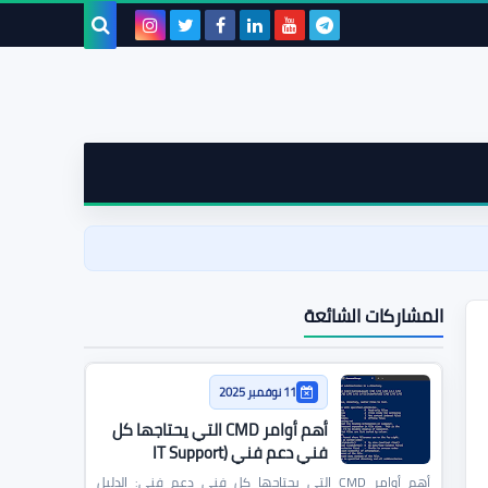
بحث هذه
المدونة
الإلكترونية
المشاركات الشائعة
11 نوفمبر 2025
أهم أوامر CMD التي يحتاجها كل
فني دعم فني (IT Support
Commands)
أهم أوامر CMD التي يحتاجها كل فني دعم فني: الدليل