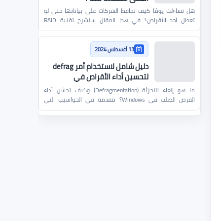
هل تساءلت يومًا كيف تحافظ الشركات على بياناتها حتى لو
تعطّل أحد الأقراص؟ في هذا المقال سنشرح تقنية RAID
ببساطة ون…
13 أغسطس 2024
دليل شامل لاستخدام أمر defrag
لتحسين أداء الأقراص في
Windows
ما هو إلغاء التجزئة (Defragmentation) وكيف تحسّن أداء
القرص الصلب في Windows؟ مقدمة في الحواسيب التي
تعمل بنظام…