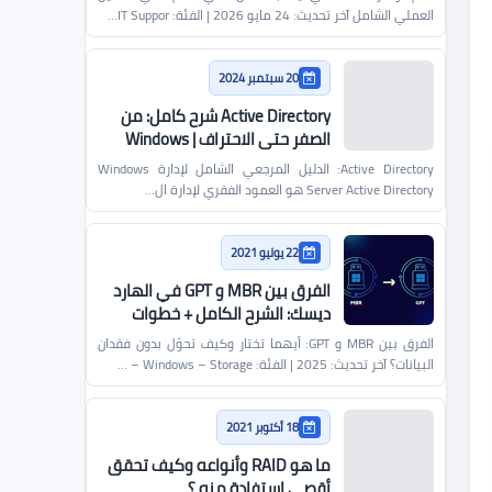
العملي الشامل آخر تحديث: 24 مايو 2026 | الفئة: IT Suppor…
20 سبتمبر 2024
Active Directory شرح كامل: من
الصفر حتى الاحتراف | Windows
Server
Active Directory: الدليل المرجعي الشامل لإدارة Windows
Server Active Directory هو العمود الفقري لإدارة ال…
22 يوليو 2021
الفرق بين MBR و GPT في الهارد
ديسك: الشرح الكامل + خطوات
التحويل من وإلى
الفرق بين MBR و GPT: أيهما تختار وكيف تحوّل بدون فقدان
البيانات؟ آخر تحديث: 2025 | الفئة: Windows – Storage – …
18 أكتوبر 2021
ما هو RAID وأنواعه وكيف تحقق
أقصى استفادة منه ؟