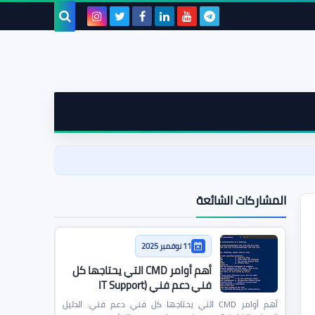
بحث هذه
المدونة
الإلكترونية
المشاركات الشائعة
11 نوفمبر 2025
أهم أوامر CMD التي يحتاجها كل
فني دعم فني (IT Support
Commands)
أهم أوامر CMD التي يحتاجها كل فني دعم فني: الدليل