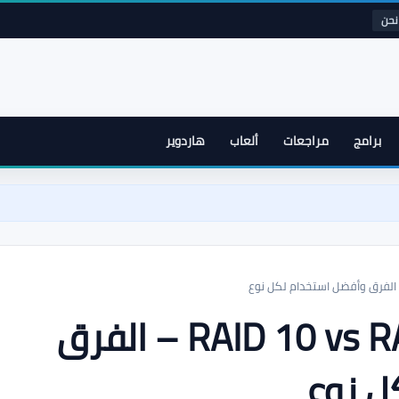
نحن
برامج
مراجعات
ألعاب
هاردوير
RAID 10 vs RAID 50 vs RAID 60 – الفرق
ل نوع