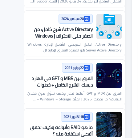
العملي الشامل آخر تحديث: 24 مايو 2026 | الفئة: IT Suppor…
20 سبتمبر 2024
Active Directory شرح كامل: من
الصفر حتى الاحتراف | Windows
Server
Active Directory: الدليل المرجعي الشامل لإدارة Windows
Server Active Directory هو العمود الفقري لإدارة ال…
22 يوليو 2021
الفرق بين MBR و GPT في الهارد
ديسك: الشرح الكامل + خطوات
التحويل من وإلى
الفرق بين MBR و GPT: أيهما تختار وكيف تحوّل بدون فقدان
البيانات؟ آخر تحديث: 2025 | الفئة: Windows – Storage – …
18 أكتوبر 2021
ما هو RAID وأنواعه وكيف تحقق
أقصى استفادة منه ؟