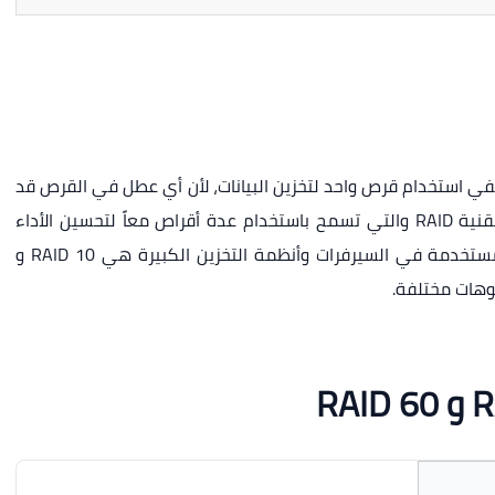
يكفي استخدام قرص واحد لتخزين البيانات، لأن أي عطل في القرص قد
يؤدي إلى فقدان البيانات بالكامل. لذلك تم تطوير تقنية RAID والتي تسمح باستخدام عدة أقراص معاً لتحسين الأداء
وزيادة الحماية. من أشهر أنواع RAID المتقدمة المستخدمة في السيرفرات وأنظمة التخزين الكبيرة هي RAID 10 و